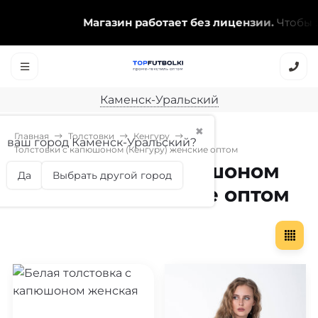
Магазин работает без лицензии.
Чтобы эт
Каменск-Уральский
✖
Главная
Толстовки
Кенгуру
ваш город Каменск-Уральский?
Толстовки с капюшоном (Кенгуру) женские оптом
Толстовки с капюшоном
Да
Выбрать другой город
(Кенгуру) женские оптом