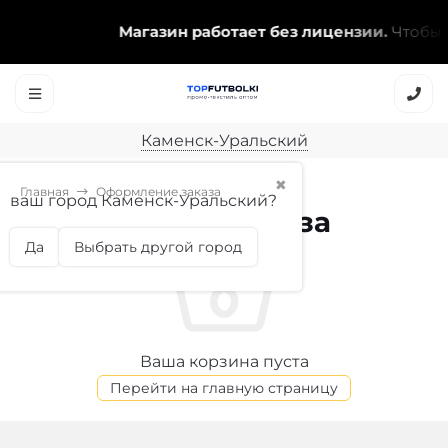
Магазин работает без лицензии.
Чтобы э
Каменск-Уральский
✖
Главная
Оформление заказа
ваш город Каменск-Уральский?
Оформление заказа
Да
Выбрать другой город
Ваша корзина пуста
Перейти на главную страницу