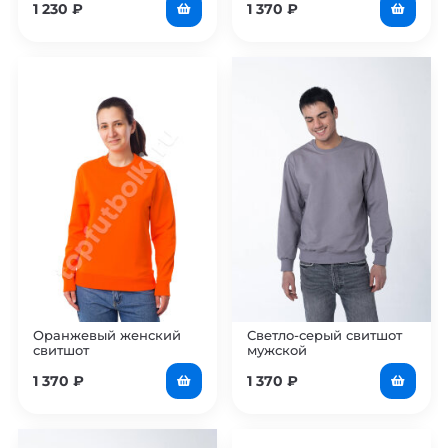
1 230
₽
1 370
₽
Оранжевый женский
Светло-серый свитшот
свитшот
мужской
1 370
₽
1 370
₽