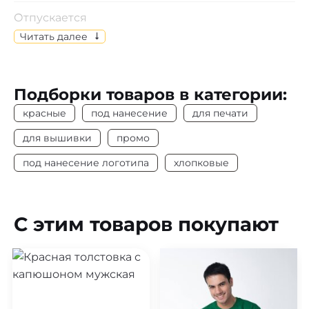
Отпускается
Изделия отпускаются по индивидуальному
Читать далее
выбору размеров.
Состав
Пике, 100% х/б
Подборки товаров в категории:
Цвет
Красный
красные
под нанесение
для печати
Плотность
190 г/м2
для вышивки
промо
под нанесение логотипа
хлопковые
Под нанесение
Да
С этим товаров покупают