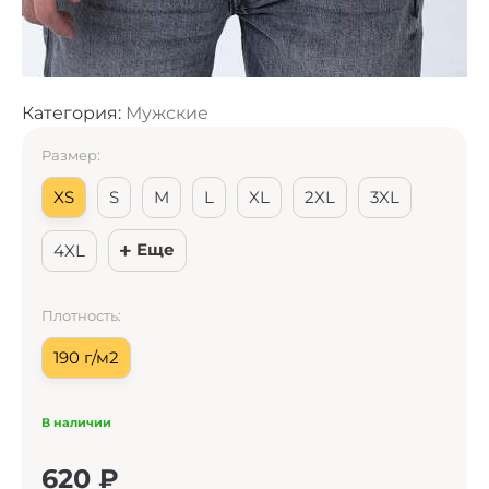
Категория:
Мужские
Размер:
XS
S
M
L
XL
2XL
3XL
Еще
4XL
Плотность:
190 г/м2
В наличии
620
₽