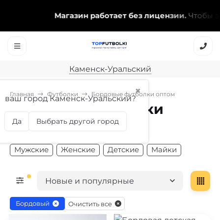
Магазин работает без лицензии.
Чтобы эта
Каменск-Уральский
✖
Главная
Футболки
Бордовые футболки оптом
ваш город Каменск-Уральский?
Бордовые футболки
оптом
Да
Выбрать другой город
Мужские
Женские
Детские
Майки
Новые и популярные
Бордовый
Очистить все